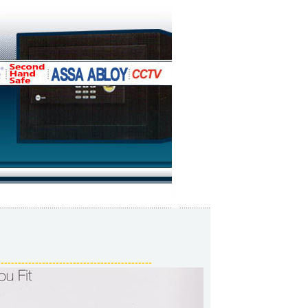
-
------
------
------
------
------
------
------
--