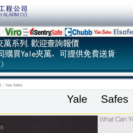
ale Safes
Yale
Safes
-
------
------
------
------
------
------
------
------
-----
------
------
------
------
------
-----